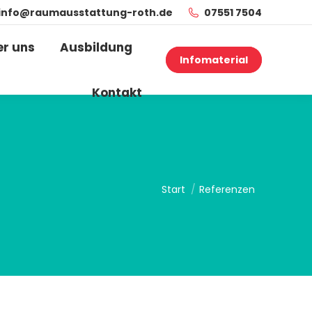
info@raumausstattung-roth.de
07551 7504
er uns
Ausbildung
Infomaterial
Kontakt
Sie befinden sich hier:
Start
Referenzen