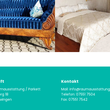
ft
Kontakt
mausstattung / Parkett
Mail: info@raumausstattung
rg 18
Telefon: 07551 7504
wingen
Fax: 07551 7542