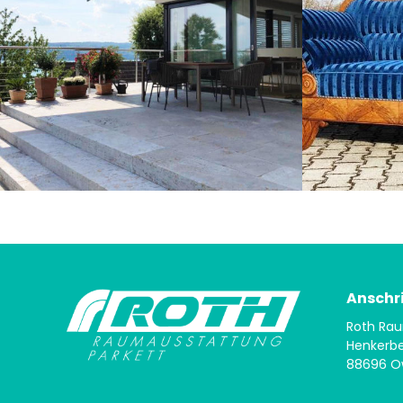
Anschri
Roth Rau
Henkerbe
88696 O